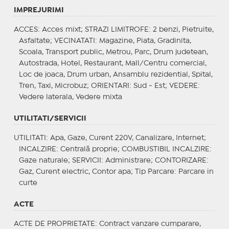
IMPREJURIMI
ACCES
: Acces mixt;
STRAZI LIMITROFE
: 2 benzi, Pietruite,
Asfaltate;
VECINATATI
: Magazine, Piata, Gradinita,
Scoala, Transport public, Metrou, Parc, Drum judetean,
Autostrada, Hotel, Restaurant, Mall/Centru comercial,
Loc de joaca, Drum urban, Ansamblu rezidential, Spital,
Tren, Taxi, Microbuz;
ORIENTARI
: Sud - Est;
VEDERE
:
Vedere laterala, Vedere mixta
UTILITATI/SERVICII
UTILITATI
: Apa, Gaze, Curent 220V, Canalizare, Internet;
INCALZIRE
: Centrală proprie;
COMBUSTIBIL INCALZIRE
:
Gaze naturale;
SERVICII
: Administrare;
CONTORIZARE
:
Gaz, Curent electric, Contor apa;
Tip Parcare
: Parcare in
curte
ACTE
ACTE DE PROPRIETATE
: Contract vanzare cumparare,