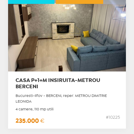
CASA P+1+M INSIRUITA-METROU
BERCENI
Bucuresti-Ilfov - BERCENI, reper: METROU DIMITRIE
LEONIDA
4 camere, 110 mp utili
#10225
235.000
€