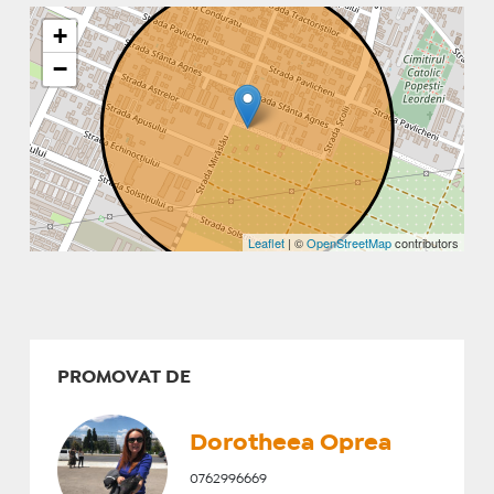
+
−
Leaflet
| ©
OpenStreetMap
contributors
PROMOVAT DE
Dorotheea Oprea
0762996669