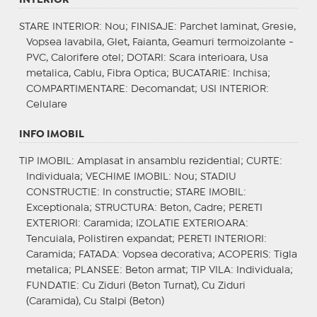
STARE INTERIOR
: Nou;
FINISAJE
: Parchet laminat, Gresie,
Vopsea lavabila, Glet, Faianta, Geamuri termoizolante -
PVC, Calorifere otel;
DOTARI
: Scara interioara, Usa
metalica, Cablu, Fibra Optica;
BUCATARIE
: Inchisa;
COMPARTIMENTARE
: Decomandat;
USI INTERIOR
:
Celulare
INFO IMOBIL
TIP IMOBIL
: Amplasat in ansamblu rezidential;
CURTE
:
Individuala;
VECHIME IMOBIL
: Nou;
STADIU
CONSTRUCTIE
: In constructie;
STARE IMOBIL
:
Exceptionala;
STRUCTURA
: Beton, Cadre;
PERETI
EXTERIORI
: Caramida;
IZOLATIE EXTERIOARA
:
Tencuiala, Polistiren expandat;
PERETI INTERIORI
:
Caramida;
FATADA
: Vopsea decorativa;
ACOPERIS
: Tigla
metalica;
PLANSEE
: Beton armat;
TIP VILA
: Individuala;
FUNDATIE
: Cu Ziduri (Beton Turnat), Cu Ziduri
(Caramida), Cu Stalpi (Beton)