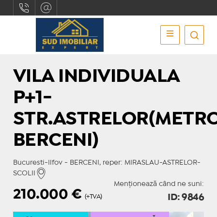
VILA INDIVIDUALA
P+1-
STR.ASTRELOR(METR
BERCENI)
Bucuresti-Ilfov - BERCENI, reper: MIRASLAU-ASTRELOR-
SCOLII
Menționează când ne suni:
210.000
€
ID: 9846
(+TVA)