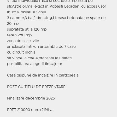
Viluta individuala mica si cocheta,amplasata pe
str.Astrelor,mai exact in Popesti Leordeni,cu acces usor
in str.Miraslau si Scolii
3 camere,3 bai,1 dressing,1 terasa betonata pe spate de
20 mp
suprafata utila 120 mp
teren 280 mp
zona de case-vile
amplasata intr-un ansamblu de 7 case
cu circuit inchis
se vinde la cheie,bransata la utilitati
posibilitatea alegerii finisajelor
Casa dispune de incalzire in pardoseala
POZE CU TITLU DE PREZENTARE
Finalizare decembrie 2025
PRET 210000 euro+21%tva