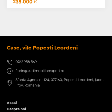
235.000
€
Case, vile Popesti Leordeni
0762.958.569
florin@sudimobiliarexpert.ro
Sfanta Agnes nr 124, 077160, Popesti Leordeni, judet
Ilfov, Romania
Acasă
Despre noi