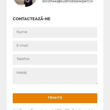
dorotheea@sudimobiliarexpert.ro
CONTACTEAZĂ-NE