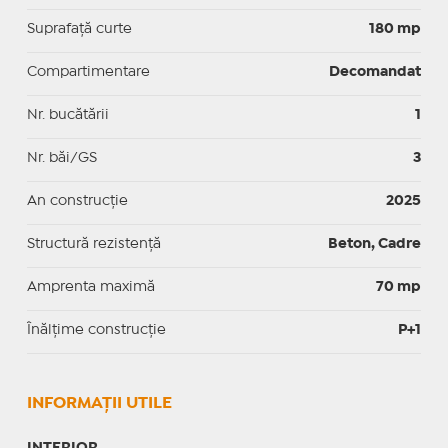
Suprafaţă curte
180 mp
Compartimentare
Decomandat
Nr. bucătării
1
Nr. băi/GS
3
An construcție
2025
Structură rezistență
Beton, Cadre
Amprenta maximă
70 mp
Înălțime construcție
P+1
INFORMAŢII UTILE
INTERIOR