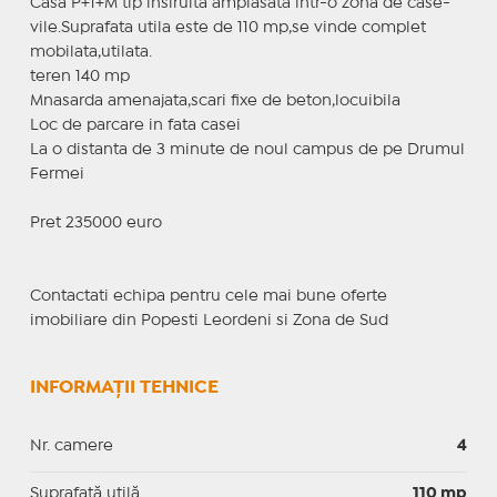
Casa P+1+M tip insiruita amplasata intr-o zona de case-
vile.Suprafata utila este de 110 mp,se vinde complet
mobilata,utilata.
teren 140 mp
Mnasarda amenajata,scari fixe de beton,locuibila
Loc de parcare in fata casei
La o distanta de 3 minute de noul campus de pe Drumul
Fermei
Pret 235000 euro
Contactati echipa pentru cele mai bune oferte
imobiliare din Popesti Leordeni si Zona de Sud
INFORMAȚII TEHNICE
Nr. camere
4
Suprafaţă utilă
110 mp