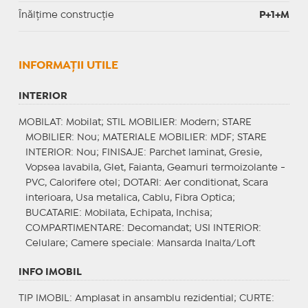
Înălțime construcție
P+1+M
INFORMAŢII UTILE
INTERIOR
MOBILAT
: Mobilat;
STIL MOBILIER
: Modern;
STARE
MOBILIER
: Nou;
MATERIALE MOBILIER
: MDF;
STARE
INTERIOR
: Nou;
FINISAJE
: Parchet laminat, Gresie,
Vopsea lavabila, Glet, Faianta, Geamuri termoizolante -
PVC, Calorifere otel;
DOTARI
: Aer conditionat, Scara
interioara, Usa metalica, Cablu, Fibra Optica;
BUCATARIE
: Mobilata, Echipata, Inchisa;
COMPARTIMENTARE
: Decomandat;
USI INTERIOR
:
Celulare;
Camere speciale
: Mansarda Inalta/Loft
INFO IMOBIL
TIP IMOBIL
: Amplasat in ansamblu rezidential;
CURTE
: