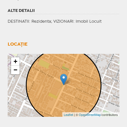
ALTE DETALII
DESTINATII
: Rezidenta;
VIZIONARI
: Imobil Locuit
LOCAȚIE
+
−
Leaflet
| ©
OpenStreetMap
contributors