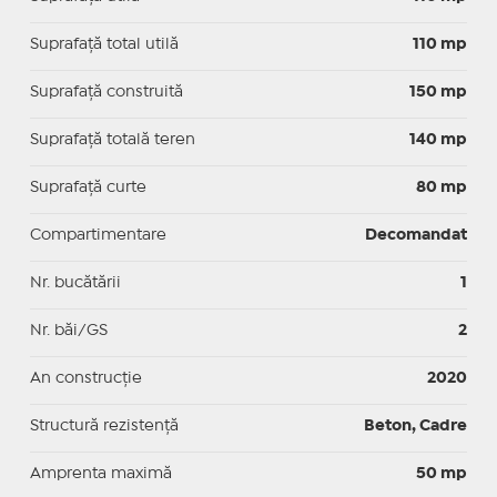
Suprafaţă total utilă
110 mp
Suprafaţă construită
150 mp
Suprafață totală teren
140 mp
Suprafaţă curte
80 mp
Compartimentare
Decomandat
Nr. bucătării
1
Nr. băi/GS
2
An construcție
2020
Structură rezistență
Beton, Cadre
Amprenta maximă
50 mp