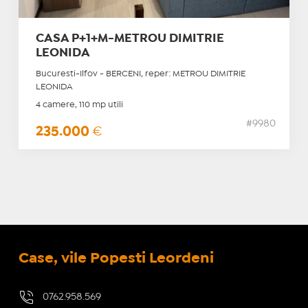
CASA P+1+M-METROU DIMITRIE
LEONIDA
Bucuresti-Ilfov - BERCENI, reper: METROU DIMITRIE
LEONIDA
4 camere, 110 mp utili
#9980
235.000
€
Case, vile Popesti Leordeni
0762.958.569