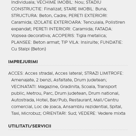
Individuala;
VECHIME IMOBIL
: Nou;
STADIU
CONSTRUCTIE
: Finalizat;
STARE IMOBIL
: Buna;
STRUCTURA
: Beton, Cadre;
PERETI EXTERIORI
:
Caramida;
IZOLATIE EXTERIOARA
: Tencuiala, Polistiren
expandat;
PERETI INTERIORI
: Caramida;
FATADA
:
Vopsea decorativa;
ACOPERIS
: Tigla metalica;
PLANSEE
: Beton armat;
TIP VILA
: Insiruite;
FUNDATIE
:
Cu Stalpi (Beton)
IMPREJURIMI
ACCES
: Acces stradal, Acces lateral;
STRAZI LIMITROFE
:
Amenajate, 2 benzi, Asfaltate, Drum judetean;
VECINATATI
: Magazine, Gradinita, Scoala, Transport
public, Metrou, Parc, Drum judetean, Drum national,
Autostrada, Hotel, Bar/Pub, Restaurant, Mall/Centru
comercial, Loc de joaca, Ansamblu rezidential, Spital,
Taxi, Microbuz;
ORIENTARI
: Sud;
VEDERE
: Vedere mixta
UTILITATI/SERVICII