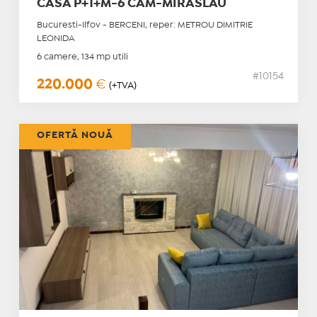
CASA P+1+M-6 CAM-MIRASLAU
Bucuresti-Ilfov - BERCENI, reper: METROU DIMITRIE
LEONIDA
6 camere, 134 mp utili
#10154
220.000
€
(+TVA)
OFERTĂ NOUĂ