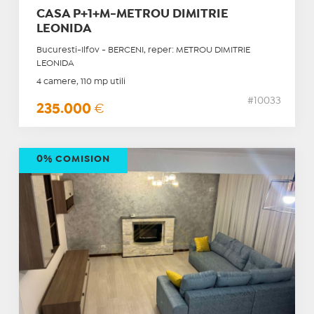
CASA P+1+M-METROU DIMITRIE
LEONIDA
Bucuresti-Ilfov - BERCENI, reper: METROU DIMITRIE
LEONIDA
4 camere, 110 mp utili
#10033
235.000
€
0% COMISION