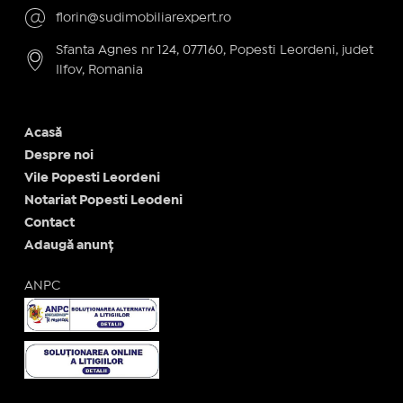
florin@sudimobiliarexpert.ro
Sfanta Agnes nr 124, 077160, Popesti Leordeni, judet
Ilfov, Romania
Acasă
Despre noi
Vile Popesti Leordeni
Notariat Popesti Leodeni
Contact
Adaugă anunț
ANPC