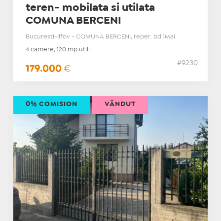
teren- mobilata si utilata
COMUNA BERCENI
Bucuresti-Ilfov - COMUNA BERCENI, reper: bd 1Mai
4 camere, 120 mp utili
#9230
179.000
€
0% COMISION
VÂNDUT