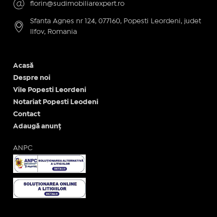
florin@sudimobiliarexpert.ro
Sfanta Agnes nr 124, 077160, Popesti Leordeni, judet
Ilfov, Romania
Acasă
Despre noi
Vile Popesti Leordeni
Notariat Popesti Leodeni
Contact
Adaugă anunț
ANPC