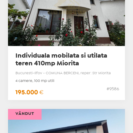
Individuala mobilata si utilata
teren 410mp Miorita
Bucuresti-Ilfov - COMUNA BERCENI, reper: Str Miorita
4 camere, 100 mp utili
#9586
195.000
€
VÂNDUT