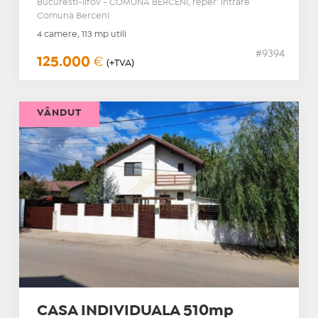
Bucuresti-Ilfov - COMUNA BERCENI, reper: intrare
Comuna Berceni
4 camere, 113 mp utili
#9394
125.000
€
(+TVA)
VÂNDUT
CASA INDIVIDUALA 510mp