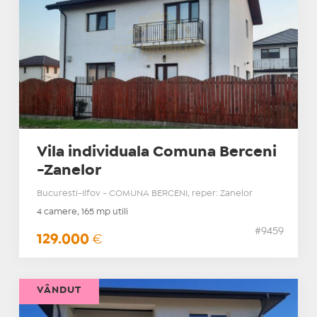
Vila individuala Comuna Berceni
-Zanelor
Bucuresti-Ilfov - COMUNA BERCENI, reper: Zanelor
4 camere, 165 mp utili
#9459
129.000
€
VÂNDUT