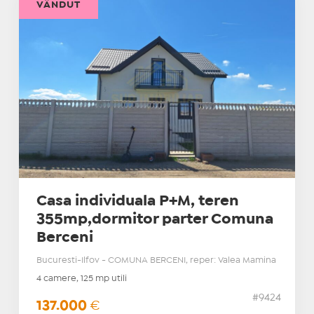
VÂNDUT
Casa individuala P+M, teren
355mp,dormitor parter Comuna
Berceni
Bucuresti-Ilfov - COMUNA BERCENI, reper: Valea Mamina
4 camere, 125 mp utili
#9424
137.000
€