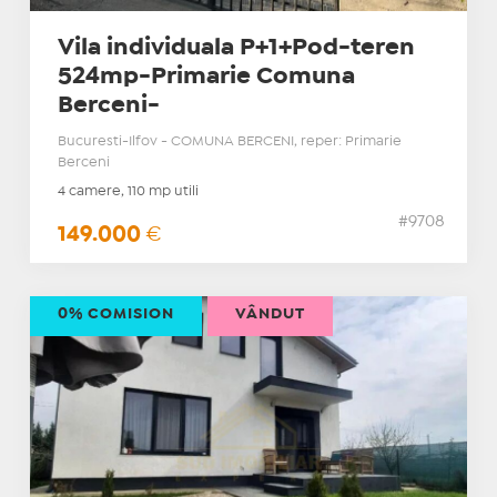
Vila individuala P+1+Pod-teren
524mp-Primarie Comuna
Berceni-
Bucuresti-Ilfov - COMUNA BERCENI, reper: Primarie
Berceni
4 camere, 110 mp utili
#9708
149.000
€
0% COMISION
VÂNDUT