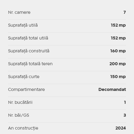
Nr. camere
7
Suprafaţă utilă
152 mp
Suprafaţă total utilă
152 mp
Suprafaţă construită
160 mp
Suprafață totală teren
200 mp
Suprafaţă curte
150 mp
Compartimentare
Decomandat
Nr. bucătării
1
Nr. băi/GS
3
An construcție
2024