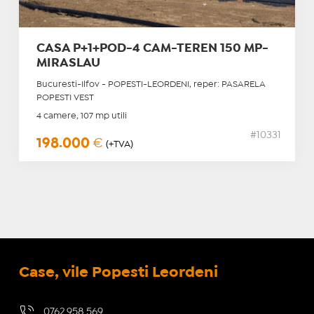
CASA P+1+POD-4 CAM-TEREN 150 MP-
MIRASLAU
Bucuresti-Ilfov - POPESTI-LEORDENI, reper: PASARELA
POPESTI VEST
4 camere, 107 mp utili
#10331
198.000
€
(+TVA)
Case, vile Popesti Leordeni
0762.958.569