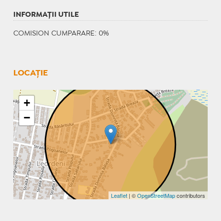
INFORMAŢII UTILE
COMISION CUMPARARE: 0%
LOCAȚIE
+
−
Leaflet
| ©
OpenStreetMap
contributors