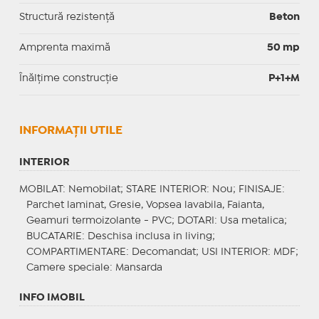
Structură rezistență
Beton
Amprenta maximă
50 mp
Înălțime construcție
P+1+M
INFORMAŢII UTILE
INTERIOR
MOBILAT
: Nemobilat;
STARE INTERIOR
: Nou;
FINISAJE
:
Parchet laminat, Gresie, Vopsea lavabila, Faianta,
Geamuri termoizolante - PVC;
DOTARI
: Usa metalica;
BUCATARIE
: Deschisa inclusa in living;
COMPARTIMENTARE
: Decomandat;
USI INTERIOR
: MDF;
Camere speciale
: Mansarda
INFO IMOBIL