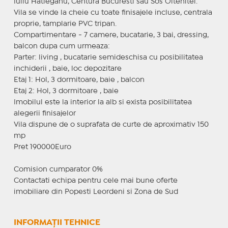
Iuliu Hatieganu, Centura Bucuresti sau Sos Oltenitei.
Vila se vinde la cheie cu toate finisajele incluse, centrala
proprie, tamplarie PVC tripan.
Compartimentare - 7 camere, bucatarie, 3 bai, dressing,
balcon dupa cum urmeaza:
Parter: living , bucatarie semideschisa cu posibilitatea
inchiderii , baie, loc depozitare
Etaj 1: Hol, 3 dormitoare, baie , balcon
Etaj 2: Hol, 3 dormitoare , baie
Imobilul este la interior la alb si exista posibilitatea
alegerii finisajelor
Vila dispune de o suprafata de curte de aproximativ 150
mp
Pret 190000Euro
Comision cumparator 0%
Contactati echipa pentru cele mai bune oferte
imobiliare din Popesti Leordeni si Zona de Sud
INFORMAȚII TEHNICE