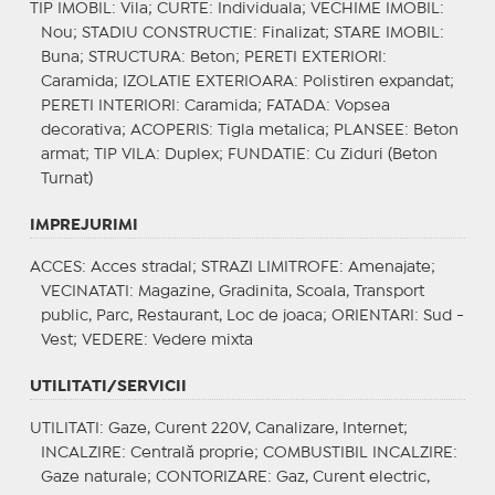
TIP IMOBIL
: Vila;
CURTE
: Individuala;
VECHIME IMOBIL
:
Nou;
STADIU CONSTRUCTIE
: Finalizat;
STARE IMOBIL
:
Buna;
STRUCTURA
: Beton;
PERETI EXTERIORI
:
Caramida;
IZOLATIE EXTERIOARA
: Polistiren expandat;
PERETI INTERIORI
: Caramida;
FATADA
: Vopsea
decorativa;
ACOPERIS
: Tigla metalica;
PLANSEE
: Beton
armat;
TIP VILA
: Duplex;
FUNDATIE
: Cu Ziduri (Beton
Turnat)
IMPREJURIMI
ACCES
: Acces stradal;
STRAZI LIMITROFE
: Amenajate;
VECINATATI
: Magazine, Gradinita, Scoala, Transport
public, Parc, Restaurant, Loc de joaca;
ORIENTARI
: Sud -
Vest;
VEDERE
: Vedere mixta
UTILITATI/SERVICII
UTILITATI
: Gaze, Curent 220V, Canalizare, Internet;
INCALZIRE
: Centrală proprie;
COMBUSTIBIL INCALZIRE
:
Gaze naturale;
CONTORIZARE
: Gaz, Curent electric,