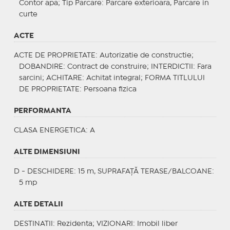
Contor apa;
Tip Parcare
: Parcare exterioara, Parcare in
curte
ACTE
ACTE DE PROPRIETATE
: Autorizatie de constructie;
DOBANDIRE
: Contract de construire;
INTERDICTII
: Fara
sarcini;
ACHITARE
: Achitat integral;
FORMA TITLULUI
DE PROPRIETATE
: Persoana fizica
PERFORMANTA
CLASA ENERGETICA
: A
ALTE DIMENSIUNI
D - DESCHIDERE: 15 m, SUPRAFAȚĂ TERASE/BALCOANE:
5 mp
ALTE DETALII
DESTINATII
: Rezidenta;
VIZIONARI
: Imobil liber