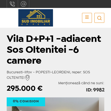
Vila D+P+1 -adiacent
Sos Oltenitei -6
camere
Bucuresti-Ilfov - POPESTI-LEORDENI, reper: SOS
OLTENITEI
Menționează când ne suni:
295.000
€
ID: 9982
0% COMISION