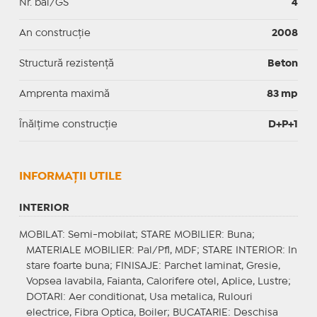
Nr. băi/GS
4
An construcție
2008
Structură rezistență
Beton
Amprenta maximă
83 mp
Înălțime construcție
D+P+1
INFORMAŢII UTILE
INTERIOR
MOBILAT
: Semi-mobilat;
STARE MOBILIER
: Buna;
MATERIALE MOBILIER
: Pal/Pfl, MDF;
STARE INTERIOR
: In
stare foarte buna;
FINISAJE
: Parchet laminat, Gresie,
Vopsea lavabila, Faianta, Calorifere otel, Aplice, Lustre;
DOTARI
: Aer conditionat, Usa metalica, Rulouri
electrice, Fibra Optica, Boiler;
BUCATARIE
: Deschisa