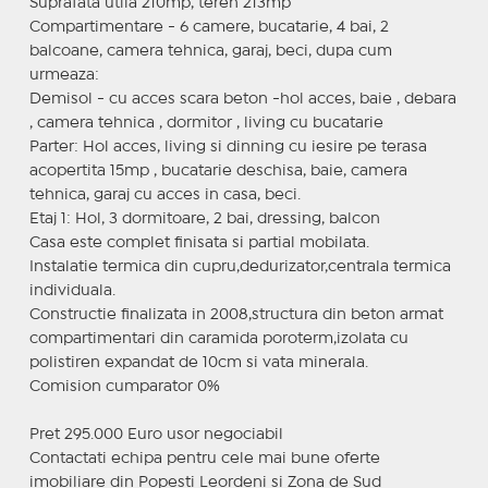
Suprafata utila 210mp, teren 213mp
Compartimentare - 6 camere, bucatarie, 4 bai, 2
balcoane, camera tehnica, garaj, beci, dupa cum
urmeaza:
Demisol - cu acces scara beton -hol acces, baie , debara
, camera tehnica , dormitor , living cu bucatarie
Parter: Hol acces, living si dinning cu iesire pe terasa
acopertita 15mp , bucatarie deschisa, baie, camera
tehnica, garaj cu acces in casa, beci.
Etaj 1: Hol, 3 dormitoare, 2 bai, dressing, balcon
Casa este complet finisata si partial mobilata.
Instalatie termica din cupru,dedurizator,centrala termica
individuala.
Constructie finalizata in 2008,structura din beton armat
compartimentari din caramida poroterm,izolata cu
polistiren expandat de 10cm si vata minerala.
Comision cumparator 0%
Pret 295.000 Euro usor negociabil
Contactati echipa pentru cele mai bune oferte
imobiliare din Popesti Leordeni si Zona de Sud