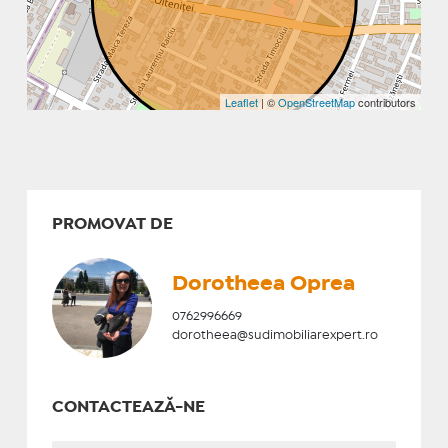
Leaflet
| ©
OpenStreetMap
contributors
PROMOVAT DE
Dorotheea Oprea
0762996669
dorotheea@sudimobiliarexpert.ro
CONTACTEAZĂ-NE