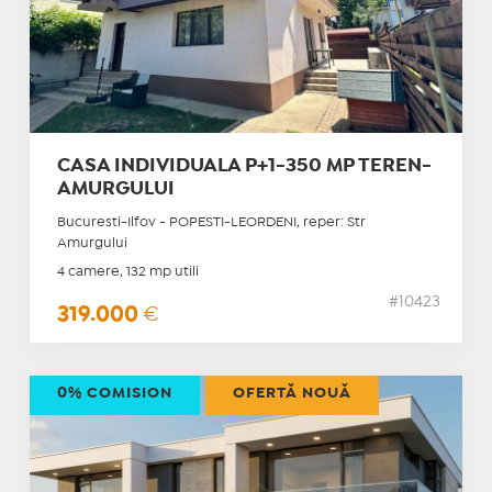
CASA INDIVIDUALA P+1-350 MP TEREN-
AMURGULUI
Bucuresti-Ilfov - POPESTI-LEORDENI, reper: Str
Amurgului
4 camere, 132 mp utili
#10423
319.000
€
0% COMISION
OFERTĂ NOUĂ