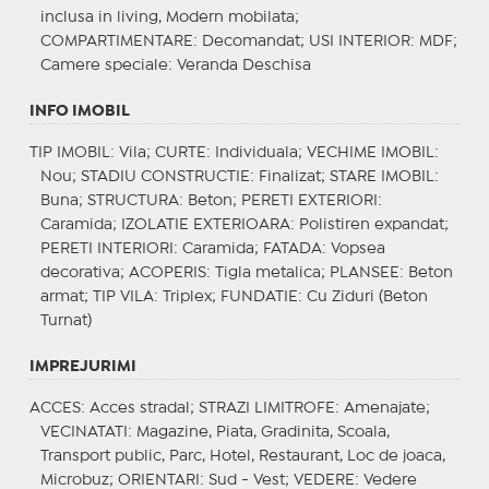
inclusa in living, Modern mobilata;
COMPARTIMENTARE
: Decomandat;
USI INTERIOR
: MDF;
Camere speciale
: Veranda Deschisa
INFO IMOBIL
TIP IMOBIL
: Vila;
CURTE
: Individuala;
VECHIME IMOBIL
:
Nou;
STADIU CONSTRUCTIE
: Finalizat;
STARE IMOBIL
:
Buna;
STRUCTURA
: Beton;
PERETI EXTERIORI
:
Caramida;
IZOLATIE EXTERIOARA
: Polistiren expandat;
PERETI INTERIORI
: Caramida;
FATADA
: Vopsea
decorativa;
ACOPERIS
: Tigla metalica;
PLANSEE
: Beton
armat;
TIP VILA
: Triplex;
FUNDATIE
: Cu Ziduri (Beton
Turnat)
IMPREJURIMI
ACCES
: Acces stradal;
STRAZI LIMITROFE
: Amenajate;
VECINATATI
: Magazine, Piata, Gradinita, Scoala,
Transport public, Parc, Hotel, Restaurant, Loc de joaca,
Microbuz;
ORIENTARI
: Sud - Vest;
VEDERE
: Vedere