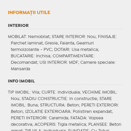
INFORMAŢII UTILE
INTERIOR
MOBILAT
: Nemobilat;
STARE INTERIOR
: Nou;
FINISAJE
:
Parchet laminat, Gresie, Faianta, Geamuri
termoizolante - PVC;
DOTARI
: Usa metalica;
BUCATARIE
: Inchisa;
COMPARTIMENTARE
:
Decomandat;
USI INTERIOR
: MDF;
Camere speciale
:
Mansarda
INFO IMOBIL
TIP IMOBIL
: Vila;
CURTE
: Individuala;
VECHIME IMOBIL
:
Nou;
STADIU CONSTRUCTIE
: In constructie;
STARE
IMOBIL
: Buna;
STRUCTURA
: Beton;
PERETI EXTERIORI
:
Beton;
IZOLATIE EXTERIOARA
: Polistiren expandat;
PERETI INTERIORI
: Caramida;
FATADA
: Vopsea
decorativa;
ACOPERIS
: Tigla metalica;
PLANSEE
: Beton
armat;
TIP VILA
: Individuala;
FUNDATIE
: Cu Ziduri