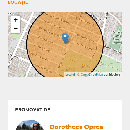
LOCAȚIE
+
−
Leaflet
| ©
OpenStreetMap
contributors
PROMOVAT DE
Dorotheea Oprea