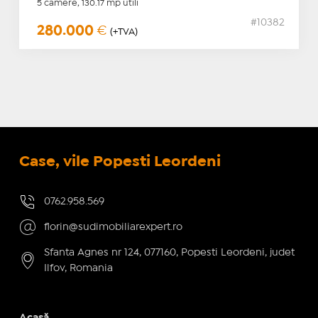
5 camere, 130.17 mp utili
#10382
280.000
€
(+TVA)
Case, vile Popesti Leordeni
0762.958.569
florin@sudimobiliarexpert.ro
Sfanta Agnes nr 124, 077160, Popesti Leordeni, judet
Ilfov, Romania
Acasă