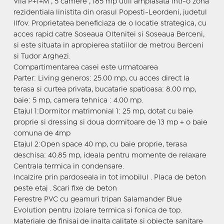
Vila P+1+M , 5 camere , 185 mp utili amplasata intr-o zona
rezidentiala linistita din orasul Popesti-Leordeni, judetul
Ilfov. Proprietatea beneficiaza de o locatie strategica, cu
acces rapid catre Soseaua Oltenitei si Soseaua Berceni,
si este situata in apropierea statiilor de metrou Berceni
si Tudor Arghezi.
Compartimentarea casei este urmatoarea
Parter: Living generos: 25.00 mp, cu acces direct la
terasa si curtea privata, bucatarie spatioasa: 8.00 mp,
baie: 5 mp, camera tehnica : 4.00 mp.
Etajul 1:Dormitor matrimonial 1: 25 mp, dotat cu baie
proprie si dressing si doua dormitoare de 13 mp + o baie
comuna de 4mp
Etajul 2:Open space 40 mp, cu baie proprie, terasa
deschisa: 40.85 mp, ideala pentru momente de relaxare
Centrala termica in condensare.
Incalzire prin pardoseala in tot imobilul . Placa de beton
peste etaj . Scari fixe de beton
Ferestre PVC cu geamuri tripan Salamander Blue
Evolution pentru izolare termica si fonica de top.
Materiale de finisaj de inalta calitate si obiecte sanitare