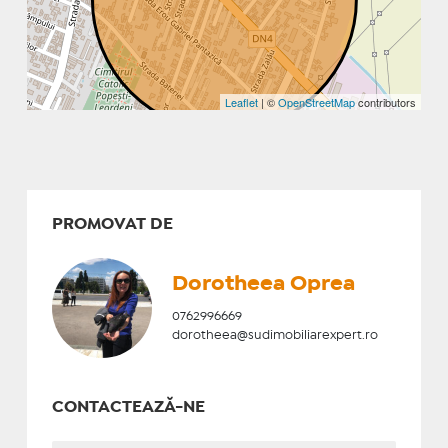
Leaflet
| ©
OpenStreetMap
contributors
PROMOVAT DE
Dorotheea Oprea
0762996669
dorotheea@sudimobiliarexpert.ro
CONTACTEAZĂ-NE