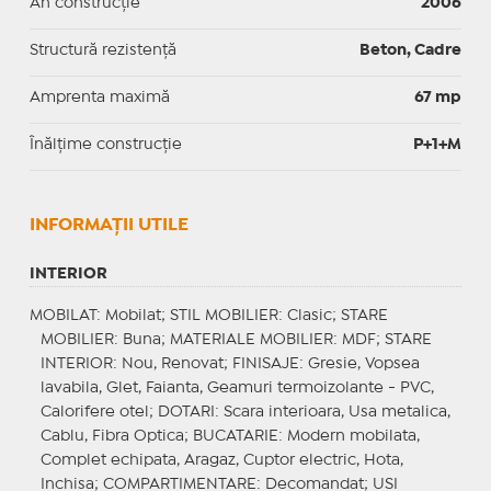
An construcție
2006
Structură rezistență
Beton, Cadre
Amprenta maximă
67 mp
Înălțime construcție
P+1+M
INFORMAŢII UTILE
INTERIOR
MOBILAT
: Mobilat;
STIL MOBILIER
: Clasic;
STARE
MOBILIER
: Buna;
MATERIALE MOBILIER
: MDF;
STARE
INTERIOR
: Nou, Renovat;
FINISAJE
: Gresie, Vopsea
lavabila, Glet, Faianta, Geamuri termoizolante - PVC,
Calorifere otel;
DOTARI
: Scara interioara, Usa metalica,
Cablu, Fibra Optica;
BUCATARIE
: Modern mobilata,
Complet echipata, Aragaz, Cuptor electric, Hota,
Inchisa;
COMPARTIMENTARE
: Decomandat;
USI