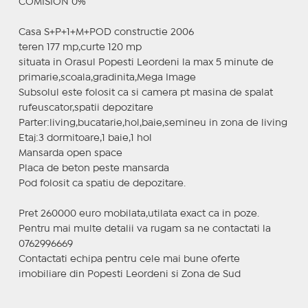
COMISION 0%
Casa S+P+1+M+POD constructie 2006
teren 177 mp,curte 120 mp
situata in Orasul Popesti Leordeni la max 5 minute de
primarie,scoala,gradinita,Mega Image
Subsolul este folosit ca si camera pt masina de spalat
rufeuscator,spatii depozitare
Parter:living,bucatarie,hol,baie,semineu in zona de living
Etaj:3 dormitoare,1 baie,1 hol
Mansarda open space
Placa de beton peste mansarda
Pod folosit ca spatiu de depozitare.
Pret 260000 euro mobilata,utilata exact ca in poze.
Pentru mai multe detalii va rugam sa ne contactati la
0762996669
Contactati echipa pentru cele mai bune oferte
imobiliare din Popesti Leordeni si Zona de Sud