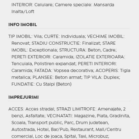
INTERIOR
: Celulare;
Camere speciale
: Mansarda
Inalta/Loft
INFO IMOBIL
TIP IMOBIL
: Vila;
CURTE
: Individuala;
VECHIME IMOBIL
:
Renovat;
STADIU CONSTRUCTIE
: Finalizat;
STARE
IMOBIL
: Exceptionala;
STRUCTURA
: Beton, Cadre;
PERETI EXTERIORI
: Caramida;
IZOLATIE EXTERIOARA
:
Tencuiala, Polistiren expandat;
PERETI INTERIORI
:
Caramida;
FATADA
: Vopsea decorativa;
ACOPERIS
: Tigla
metalica;
PLANSEE
: Beton armat;
TIP VILA
: Duplex;
FUNDATIE
: Cu Stalpi (Beton)
IMPREJURIMI
ACCES
: Acces stradal;
STRAZI LIMITROFE
: Amenajate, 2
benzi, Asfaltate;
VECINATATI
: Magazine, Piata, Gradinita,
Scoala, Transport public, Parc, Drum judetean,
Autostrada, Hotel, Bar/Pub, Restaurant, Mall/Centru
comercial, Loc de joaca, Spital, Taxi, Microbuz;