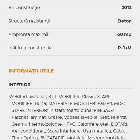
An construcție
2012
Structură rezistență
Beton
Amprenta maximă
60 mp
Înălțime construcție
P+1+M
INFORMAŢII UTILE
INTERIOR
MOBILAT
: Mobilat;
STIL MOBILIER
: Clasic;
STARE
MOBILIER
: Buna;
MATERIALE MOBILIER
: Pal/Pfl, MDF;
STARE INTERIOR
: In stare foarte buna;
FINISAJE
:
Parchet laminat, Gresie, Vopsea lavabila, Glet, Faianta,
Geamuri termoizolante - PVC, Calorifere otel;
DOTARI
:
Aer conditionat, Scara interioara, Usa metalica, Cablu,
Fibra Optica;
BUCATARIE
: Mobilata, Modern mobilata,