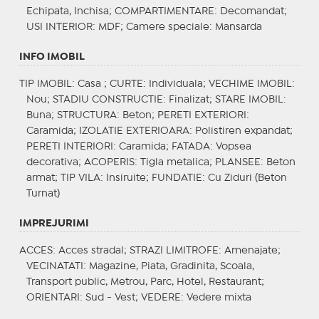
Echipata, Inchisa;
COMPARTIMENTARE
: Decomandat;
USI INTERIOR
: MDF;
Camere speciale
: Mansarda
INFO IMOBIL
TIP IMOBIL
: Casa ;
CURTE
: Individuala;
VECHIME IMOBIL
:
Nou;
STADIU CONSTRUCTIE
: Finalizat;
STARE IMOBIL
:
Buna;
STRUCTURA
: Beton;
PERETI EXTERIORI
:
Caramida;
IZOLATIE EXTERIOARA
: Polistiren expandat;
PERETI INTERIORI
: Caramida;
FATADA
: Vopsea
decorativa;
ACOPERIS
: Tigla metalica;
PLANSEE
: Beton
armat;
TIP VILA
: Insiruite;
FUNDATIE
: Cu Ziduri (Beton
Turnat)
IMPREJURIMI
ACCES
: Acces stradal;
STRAZI LIMITROFE
: Amenajate;
VECINATATI
: Magazine, Piata, Gradinita, Scoala,
Transport public, Metrou, Parc, Hotel, Restaurant;
ORIENTARI
: Sud - Vest;
VEDERE
: Vedere mixta