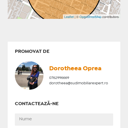
Leaflet
| ©
OpenStreetMap
contributors
PROMOVAT DE
Dorotheea Oprea
0762996669
dorotheea@sudimobiliarexpert.ro
CONTACTEAZĂ-NE