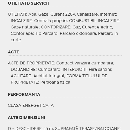
UTILITATI/SERVICII
UTILITATI
: Apa, Gaze, Curent 220V, Canalizare, Internet;
INCALZIRE
: Centrală proprie;
COMBUSTIBIL INCALZIRE
:
Gaze naturale;
CONTORIZARE
: Gaz, Curent electric,
Contor apa;
Tip Parcare
: Parcare exterioara, Parcare in
curte
ACTE
ACTE DE PROPRIETATE
: Contract vanzare cumparare;
DOBANDIRE
: Cumparare;
INTERDICTII
: Fara sarcini;
ACHITARE
: Achitat integral;
FORMA TITLULUI DE
PROPRIETATE
: Persoana fizica
PERFORMANTA
CLASA ENERGETICA
: A
ALTE DIMENSIUNI
D - DESCHIDERE: 15 m, SUPRAFAȚĂ TERASE/BALCOANE: