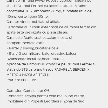
Casa tip insiruita P+1+M Popesti Leordeni,situata pe
strada Drumul Fermei cu acces la strada Biruintei
construitie 2012 ,amprenta 60mp, suprafata utila de
115mp, curte libera 50mp.
Casa se vinde mobilata si utilata
Ferestrele au rulouri exterioare de aluminiu terasa din
spate este prevazuta cu plasa plisee.
Casa este foarte spatioasa,luminoasa si
compartimentata astfel:
- Parter / linving,bucatarie,baie
- Etaj / 3 dormitoare, baie, dressing,balcon
-Mansarda/ locuibila,neamenajata.
Aproape de Campusul Scolar de pe Drumul Fermei si
statia de STB care are traseu PASARELA BERCENI-
METROU NICOLAE TECLU
Pret 228.000 Euro
Comision Cumparator 0%
Contactati echipa pentru cele mai bune oferte
imobiliare din Popesti Leordeni si Zona de Sud