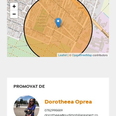
+
−
Leaflet
| ©
OpenStreetMap
contributors
PROMOVAT DE
Dorotheea Oprea
0762996669
dorotheea@sudimobiliarexpert.ro