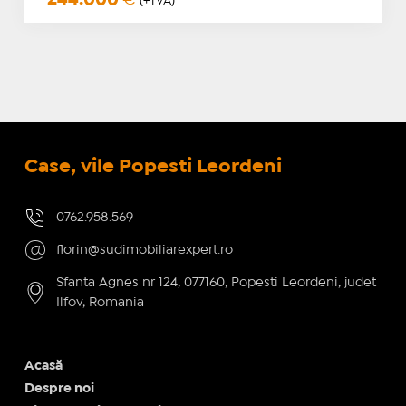
(+TVA)
Case, vile Popesti Leordeni
0762.958.569
florin@sudimobiliarexpert.ro
Sfanta Agnes nr 124, 077160, Popesti Leordeni, judet
Ilfov, Romania
Acasă
Despre noi