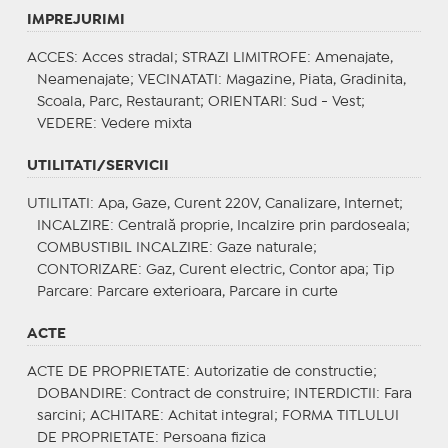
IMPREJURIMI
ACCES
: Acces stradal;
STRAZI LIMITROFE
: Amenajate,
Neamenajate;
VECINATATI
: Magazine, Piata, Gradinita,
Scoala, Parc, Restaurant;
ORIENTARI
: Sud - Vest;
VEDERE
: Vedere mixta
UTILITATI/SERVICII
UTILITATI
: Apa, Gaze, Curent 220V, Canalizare, Internet;
INCALZIRE
: Centrală proprie, Incalzire prin pardoseala;
COMBUSTIBIL INCALZIRE
: Gaze naturale;
CONTORIZARE
: Gaz, Curent electric, Contor apa;
Tip
Parcare
: Parcare exterioara, Parcare in curte
ACTE
ACTE DE PROPRIETATE
: Autorizatie de constructie;
DOBANDIRE
: Contract de construire;
INTERDICTII
: Fara
sarcini;
ACHITARE
: Achitat integral;
FORMA TITLULUI
DE PROPRIETATE
: Persoana fizica