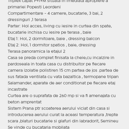
Triplex capat P+1+M situata in imediata apropiere a
primariei Popesti Leordeni
Compartimentare - 4 camere, bucatarie, 3 bai, 2
dressinguri ,1 terasa
Parter: Hol acces, living cu iesire in curtea din spate,
bucatarie inchisa cu iesire pe terasa , baie
Etaj 1: Hol, 2 dormitoare, baie , dressing balcon
Etaj 2: Hol, 1 dormitor spatios , baie, dressing
Terasa panoramica la etajul 2
Casa se preda complet finisata la cheie,cu incalzire in
pardoseala in toata casa cu distribuitor pe fiecare
camera izolatie polistiren 15 cm partea de jos .partea de
sus fatada ventilata cu vata bazaltica , termopane tripan
Salamander, aparate de aer conditionat pe fiecare etaj
incastrate
Curtea are o suprafata de 260 mp si va fi amenajata cu
beton amprentat
Sistem Prana ptr scoaterea aerului viciat din casa si
introducerea aerului curat la aceasi temperatura ,trepte
scara ,blaturi bucatarie si glafuri din labradorit, Semineu
Se vinde cu bucataria mobilata