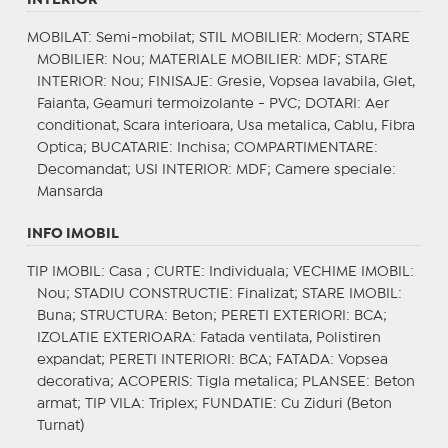
MOBILAT
: Semi-mobilat;
STIL MOBILIER
: Modern;
STARE
MOBILIER
: Nou;
MATERIALE MOBILIER
: MDF;
STARE
INTERIOR
: Nou;
FINISAJE
: Gresie, Vopsea lavabila, Glet,
Faianta, Geamuri termoizolante - PVC;
DOTARI
: Aer
conditionat, Scara interioara, Usa metalica, Cablu, Fibra
Optica;
BUCATARIE
: Inchisa;
COMPARTIMENTARE
:
Decomandat;
USI INTERIOR
: MDF;
Camere speciale
:
Mansarda
INFO IMOBIL
TIP IMOBIL
: Casa ;
CURTE
: Individuala;
VECHIME IMOBIL
:
Nou;
STADIU CONSTRUCTIE
: Finalizat;
STARE IMOBIL
:
Buna;
STRUCTURA
: Beton;
PERETI EXTERIORI
: BCA;
IZOLATIE EXTERIOARA
: Fatada ventilata, Polistiren
expandat;
PERETI INTERIORI
: BCA;
FATADA
: Vopsea
decorativa;
ACOPERIS
: Tigla metalica;
PLANSEE
: Beton
armat;
TIP VILA
: Triplex;
FUNDATIE
: Cu Ziduri (Beton
Turnat)