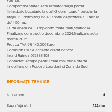
Fermei.
Compartimentarea este urmatoarea;la parter
living,baie,bucatarie,la etaj1-2 dormitoare,1 baie,iar la
etajul 2: 1 dormitor,1 baie,1 spatiu depozitare si 1 terasa
de14.50 mp.
Curte libera de 30 mp,dormitoare mari,spatioase.
Finalizare constructie decembrie 2024,finalizare acte
martie 2025.
Pret cu TVA 9% 140.000Euro
Comision 0%.Se accepta credit bancar.
Ingrid Rainea 0723661108
Contactati echipa pentru cele mai bune oferte
imobiliare din Popesti Leordeni si Zona de Sud
INFORMAȚII TEHNICE
Nr. camere
4
Suprafaţă utilă
122 mp