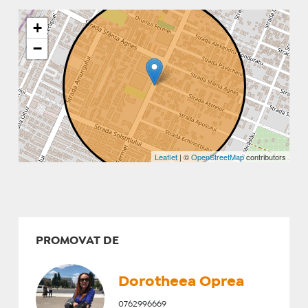
+
−
Leaflet
| ©
OpenStreetMap
contributors
PROMOVAT DE
Dorotheea Oprea
0762996669