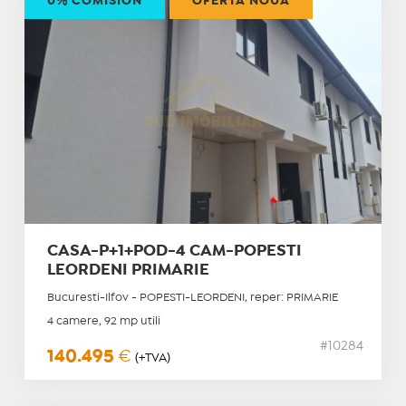
0% COMISION
OFERTĂ NOUĂ
CASA-P+1+POD-4 CAM-POPESTI
LEORDENI PRIMARIE
Bucuresti-Ilfov - POPESTI-LEORDENI, reper: PRIMARIE
4 camere, 92 mp utili
#10284
140.495
€
(+TVA)