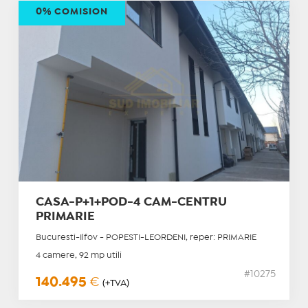
0% COMISION
CASA-P+1+POD-4 CAM-CENTRU
PRIMARIE
Bucuresti-Ilfov - POPESTI-LEORDENI, reper: PRIMARIE
4 camere, 92 mp utili
#10275
140.495
€
(+TVA)