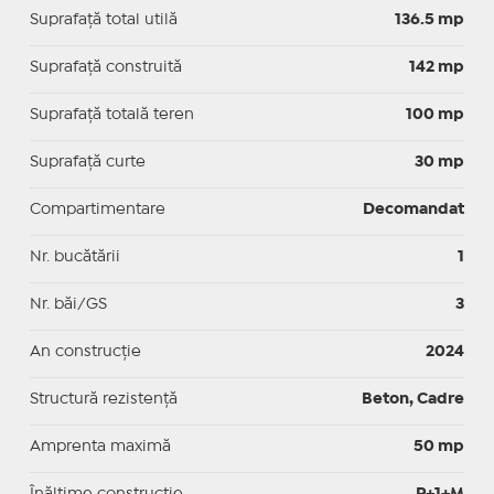
Suprafaţă total utilă
136.5 mp
Suprafaţă construită
142 mp
Suprafață totală teren
100 mp
Suprafaţă curte
30 mp
Compartimentare
Decomandat
Nr. bucătării
1
Nr. băi/GS
3
An construcție
2024
Structură rezistență
Beton, Cadre
Amprenta maximă
50 mp
Înălțime construcție
P+1+M