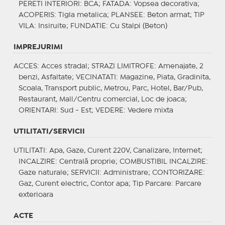
PERETI INTERIORI
: BCA;
FATADA
: Vopsea decorativa;
ACOPERIS
: Tigla metalica;
PLANSEE
: Beton armat;
TIP
VILA
: Insiruite;
FUNDATIE
: Cu Stalpi (Beton)
IMPREJURIMI
ACCES
: Acces stradal;
STRAZI LIMITROFE
: Amenajate, 2
benzi, Asfaltate;
VECINATATI
: Magazine, Piata, Gradinita,
Scoala, Transport public, Metrou, Parc, Hotel, Bar/Pub,
Restaurant, Mall/Centru comercial, Loc de joaca;
ORIENTARI
: Sud - Est;
VEDERE
: Vedere mixta
UTILITATI/SERVICII
UTILITATI
: Apa, Gaze, Curent 220V, Canalizare, Internet;
INCALZIRE
: Centrală proprie;
COMBUSTIBIL INCALZIRE
:
Gaze naturale;
SERVICII
: Administrare;
CONTORIZARE
:
Gaz, Curent electric, Contor apa;
Tip Parcare
: Parcare
exterioara
ACTE