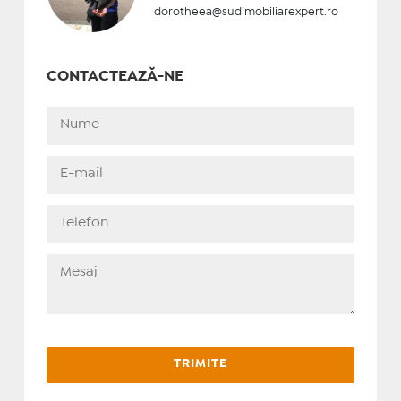
dorotheea@sudimobiliarexpert.ro
CONTACTEAZĂ-NE