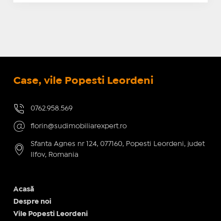
Case, vile Popesti Leordeni
0762.958.569
florin@sudimobiliarexpert.ro
Sfanta Agnes nr 124, 077160, Popesti Leordeni, judet
Ilfov, Romania
Acasă
Despre noi
Vile Popesti Leordeni