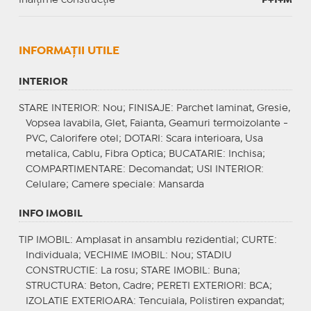
INFORMAŢII UTILE
INTERIOR
STARE INTERIOR
: Nou;
FINISAJE
: Parchet laminat, Gresie,
Vopsea lavabila, Glet, Faianta, Geamuri termoizolante -
PVC, Calorifere otel;
DOTARI
: Scara interioara, Usa
metalica, Cablu, Fibra Optica;
BUCATARIE
: Inchisa;
COMPARTIMENTARE
: Decomandat;
USI INTERIOR
:
Celulare;
Camere speciale
: Mansarda
INFO IMOBIL
TIP IMOBIL
: Amplasat in ansamblu rezidential;
CURTE
:
Individuala;
VECHIME IMOBIL
: Nou;
STADIU
CONSTRUCTIE
: La rosu;
STARE IMOBIL
: Buna;
STRUCTURA
: Beton, Cadre;
PERETI EXTERIORI
: BCA;
IZOLATIE EXTERIOARA
: Tencuiala, Polistiren expandat;