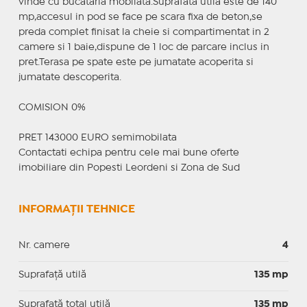
vinde cu bucataria mobilata.Suprafata utila este de 140
mp,accesul in pod se face pe scara fixa de beton,se
preda complet finisat la cheie si compartimentat in 2
camere si 1 baie,dispune de 1 loc de parcare inclus in
pret.Terasa pe spate este pe jumatate acoperita si
jumatate descoperita.
COMISION 0%
PRET 143000 EURO semimobilata
Contactati echipa pentru cele mai bune oferte
imobiliare din Popesti Leordeni si Zona de Sud
INFORMAȚII TEHNICE
Nr. camere
4
Suprafaţă utilă
135 mp
Suprafaţă total utilă
135 mp