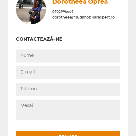
Dorotheea Oprea
0762996669
dorotheea@sudimobiliarexpert.ro
CONTACTEAZĂ-NE