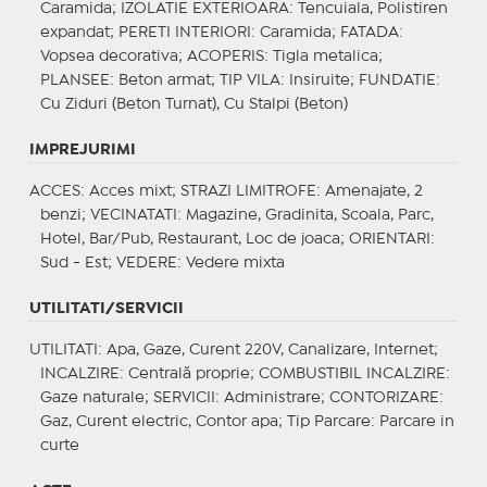
Caramida;
IZOLATIE EXTERIOARA
: Tencuiala, Polistiren
expandat;
PERETI INTERIORI
: Caramida;
FATADA
:
Vopsea decorativa;
ACOPERIS
: Tigla metalica;
PLANSEE
: Beton armat;
TIP VILA
: Insiruite;
FUNDATIE
:
Cu Ziduri (Beton Turnat), Cu Stalpi (Beton)
IMPREJURIMI
ACCES
: Acces mixt;
STRAZI LIMITROFE
: Amenajate, 2
benzi;
VECINATATI
: Magazine, Gradinita, Scoala, Parc,
Hotel, Bar/Pub, Restaurant, Loc de joaca;
ORIENTARI
:
Sud - Est;
VEDERE
: Vedere mixta
UTILITATI/SERVICII
UTILITATI
: Apa, Gaze, Curent 220V, Canalizare, Internet;
INCALZIRE
: Centrală proprie;
COMBUSTIBIL INCALZIRE
:
Gaze naturale;
SERVICII
: Administrare;
CONTORIZARE
:
Gaz, Curent electric, Contor apa;
Tip Parcare
: Parcare in
curte