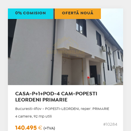
0% COMISION
OFERTĂ NOUĂ
CASA-P+1+POD-4 CAM-POPESTI
LEORDENI PRIMARIE
Bucuresti-Ilfov - POPESTI-LEORDENI, reper: PRIMARIE
4 camere, 92 mp utili
#10284
140.495
€
(+TVA)