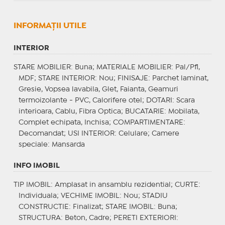
INFORMAŢII UTILE
INTERIOR
STARE MOBILIER
: Buna;
MATERIALE MOBILIER
: Pal/Pfl,
MDF;
STARE INTERIOR
: Nou;
FINISAJE
: Parchet laminat,
Gresie, Vopsea lavabila, Glet, Faianta, Geamuri
termoizolante - PVC, Calorifere otel;
DOTARI
: Scara
interioara, Cablu, Fibra Optica;
BUCATARIE
: Mobilata,
Complet echipata, Inchisa;
COMPARTIMENTARE
:
Decomandat;
USI INTERIOR
: Celulare;
Camere
speciale
: Mansarda
INFO IMOBIL
TIP IMOBIL
: Amplasat in ansamblu rezidential;
CURTE
:
Individuala;
VECHIME IMOBIL
: Nou;
STADIU
CONSTRUCTIE
: Finalizat;
STARE IMOBIL
: Buna;
STRUCTURA
: Beton, Cadre;
PERETI EXTERIORI
: