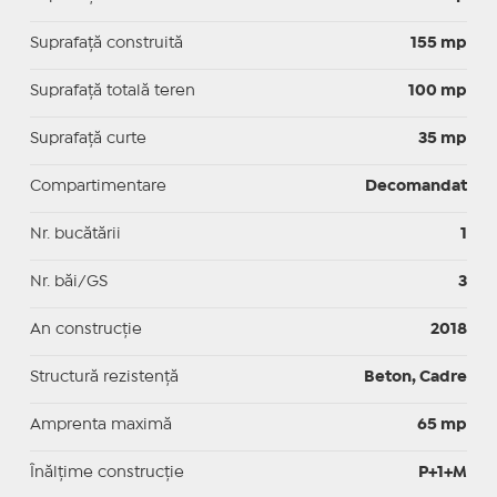
Suprafaţă construită
155 mp
Suprafață totală teren
100 mp
Suprafaţă curte
35 mp
Compartimentare
Decomandat
Nr. bucătării
1
Nr. băi/GS
3
An construcție
2018
Structură rezistență
Beton, Cadre
Amprenta maximă
65 mp
Înălțime construcție
P+1+M