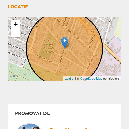
LOCAȚIE
+
−
Leaflet
| ©
OpenStreetMap
contributors
PROMOVAT DE