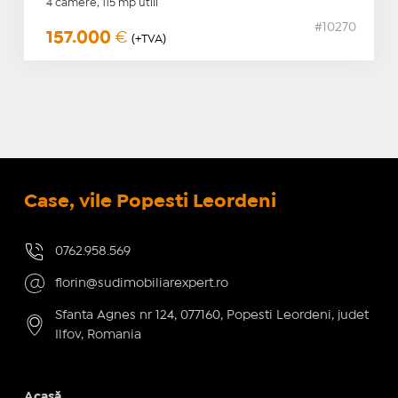
4 camere, 115 mp utili
#10270
157.000
€
(+TVA)
Case, vile Popesti Leordeni
0762.958.569
florin@sudimobiliarexpert.ro
Sfanta Agnes nr 124, 077160, Popesti Leordeni, judet
Ilfov, Romania
Acasă