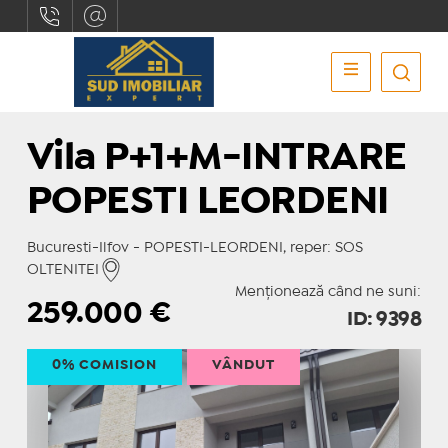
Vila P+1+M-INTRARE
POPESTI LEORDENI
Bucuresti-Ilfov - POPESTI-LEORDENI, reper: SOS
OLTENITEI
Menționează când ne suni:
259.000
€
ID: 9398
0% COMISION
VÂNDUT