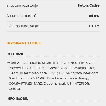
Structură rezistență
Beton, Cadre
Amprenta maximă
66 mp
Înălțime construcție
P+1+M
INFORMAŢII UTILE
INTERIOR
MOBILAT
: Nemobilat;
STARE INTERIOR
: Nou;
FINISAJE
:
Parchet triplu stratificat, Gresie, Vopsea lavabila, Glet,
Geamuri termoizolante - PVC;
DOTARI
: Scara interioara,
Gard Inalt;
BUCATARIE
: Deschisa inclusa in living;
COMPARTIMENTARE
: Decomandat;
USI INTERIOR
:
Celulare
INFO IMOBIL