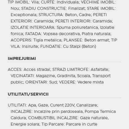
TIP IMOBIL
: Vila;
CURTE
: Individuala;
VECHIME IMOBIL
:
Nou;
STADIU CONSTRUCTIE
: Finalizat;
STARE IMOBIL
:
Exceptionala;
STRUCTURA
: Beton, Cadre;
PERETI
EXTERIORI
: Caramida;
PERETI INTERIORI
: Caramida;
IZOLATIE INTERIOARA
: Spuma poliuretanica, Izolatie
fonica;
FATADA
: Vopsea decorativa, Piatra naturala;
ACOPERIS
: Tigla metalica;
PLANSEE
: Beton armat;
TIP
VILA
: Insiruite;
FUNDATIE
: Cu Stalpi (Beton)
IMPREJURIMI
ACCES
: Acces stradal;
STRAZI LIMITROFE
: Asfaltate;
VECINATATI
: Magazine, Gradinita, Scoala, Transport
public;
ORIENTARI
: Sud;
VEDERE
: Vedere mixta
UTILITATI/SERVICII
UTILITATI
: Apa, Gaze, Curent 220V, Canalizare;
INCALZIRE
: Incalzire prin pardoseala, Pompa Termica
Caldura;
COMBUSTIBIL INCALZIRE
: Gaze naturale,
Energie solara;
Tip Parcare
: Parcare in curte