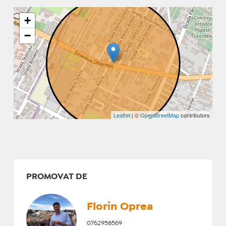
+
−
Leaflet
| ©
OpenStreetMap
contributors
PROMOVAT DE
Florin Oprea
0762958569