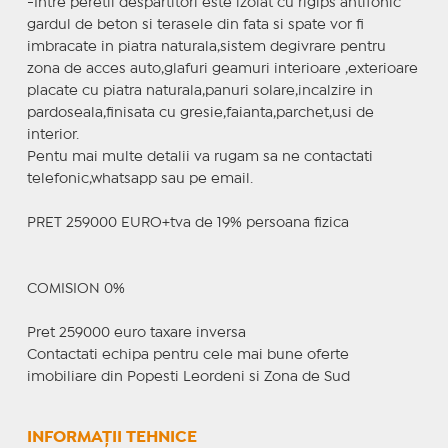
-Intre peretii despartitori este izolat cu rigips antifonic
gardul de beton si terasele din fata si spate vor fi
imbracate in piatra naturala,sistem degivrare pentru
zona de acces auto,glafuri geamuri interioare ,exterioare
placate cu piatra naturala,panuri solare,incalzire in
pardoseala,finisata cu gresie,faianta,parchet,usi de
interior.
Pentu mai multe detalii va rugam sa ne contactati
telefonic,whatsapp sau pe email.
PRET 259000 EURO+tva de 19% persoana fizica
COMISION 0%
Pret 259000 euro taxare inversa
Contactati echipa pentru cele mai bune oferte
imobiliare din Popesti Leordeni si Zona de Sud
INFORMAȚII TEHNICE