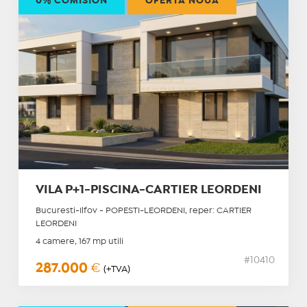
0% COMISION
OFERTĂ NOUĂ
VILA P+1-PISCINA-CARTIER LEORDENI
Bucuresti-Ilfov - POPESTI-LEORDENI, reper: CARTIER
LEORDENI
4 camere, 167 mp utili
#10410
287.000
€
(+TVA)