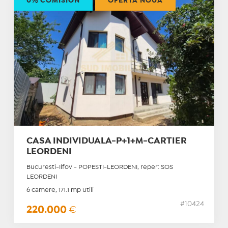
0% COMISION
OFERTĂ NOUĂ
CASA INDIVIDUALA-P+1+M-CARTIER
LEORDENI
Bucuresti-Ilfov - POPESTI-LEORDENI, reper: SOS
LEORDENI
6 camere, 171.1 mp utili
#10424
220.000
€