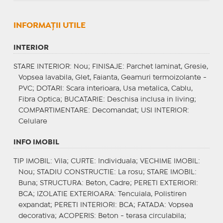
INFORMAŢII UTILE
INTERIOR
STARE INTERIOR
: Nou;
FINISAJE
: Parchet laminat, Gresie,
Vopsea lavabila, Glet, Faianta, Geamuri termoizolante -
PVC;
DOTARI
: Scara interioara, Usa metalica, Cablu,
Fibra Optica;
BUCATARIE
: Deschisa inclusa in living;
COMPARTIMENTARE
: Decomandat;
USI INTERIOR
:
Celulare
INFO IMOBIL
TIP IMOBIL
: Vila;
CURTE
: Individuala;
VECHIME IMOBIL
:
Nou;
STADIU CONSTRUCTIE
: La rosu;
STARE IMOBIL
:
Buna;
STRUCTURA
: Beton, Cadre;
PERETI EXTERIORI
:
BCA;
IZOLATIE EXTERIOARA
: Tencuiala, Polistiren
expandat;
PERETI INTERIORI
: BCA;
FATADA
: Vopsea
decorativa;
ACOPERIS
: Beton - terasa circulabila;