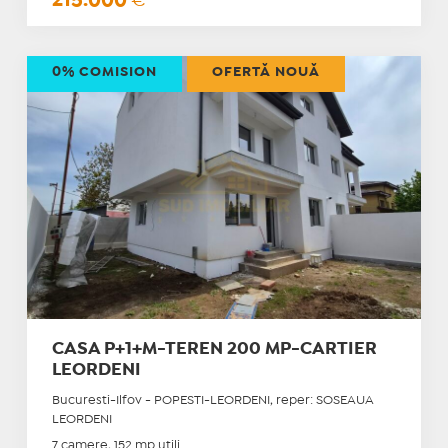
215.000
€
0% COMISION
OFERTĂ NOUĂ
CASA P+1+M-TEREN 200 MP-CARTIER
LEORDENI
Bucuresti-Ilfov - POPESTI-LEORDENI, reper: SOSEAUA
LEORDENI
7 camere, 152 mp utili