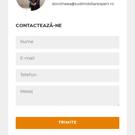
dorotheea@sudimobiliarexpert.ro
CONTACTEAZĂ-NE