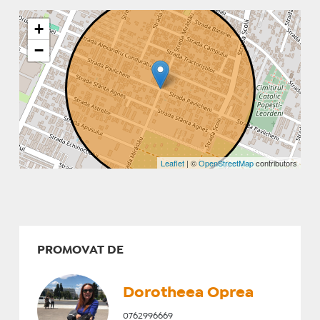
+
−
Leaflet
| ©
OpenStreetMap
contributors
PROMOVAT DE
Dorotheea Oprea
0762996669