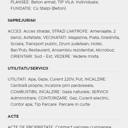
PLANSEE
: Beton armat;
TIP VILA
: Individuala;
FUNDATIE
: Cu Stalpi (Beton)
IMPREJURIMI
ACCES
: Acces stradal;
STRAZI LIMITROFE
: Amenajate, 2
benzi, Asfaltate;
VECINATATI
: Magazine, Piata, Gradinita,
Scoala, Transport public, Drum judetean, Hotel,
Bar/Pub, Restaurant, Ansamblu rezidential, Microbuz;
ORIENTARI
: Sud - Est;
VEDERE
: Vedere mixta
UTILITATI/SERVICII
UTILITATI
: Apa, Gaze, Curent 220V, Put;
INCALZIRE
:
Centrală proprie, Incalzire prin pardoseala;
COMBUSTIBIL INCALZIRE
: Gaze naturale;
SERVICII
:
Administrare;
CONTORIZARE
: Gaz, Curent electric,
Contor apa;
Tip Parcare
: Parcare in curte
ACTE
ACTE DE PROPRIETATE
: Contract vanzare cumparare,