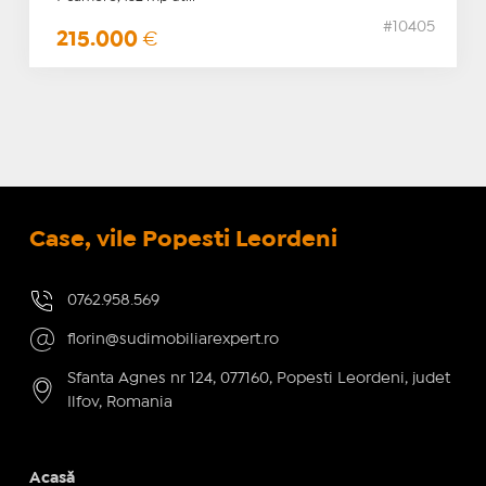
#10405
215.000
€
Case, vile Popesti Leordeni
0762.958.569
florin@sudimobiliarexpert.ro
Sfanta Agnes nr 124, 077160, Popesti Leordeni, judet
Ilfov, Romania
Acasă