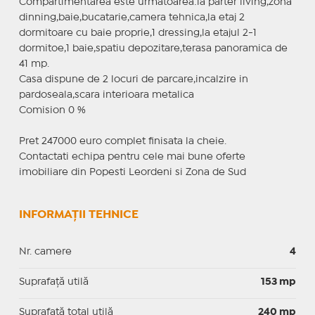
Compartimentarea este urmatoarea:la parter living,zona
dinning,baie,bucatarie,camera tehnica,la etaj 2
dormitoare cu baie proprie,1 dressing,la etajul 2-1
dormitoe,1 baie,spatiu depozitare,terasa panoramica de
41 mp.
Casa dispune de 2 locuri de parcare,incalzire in
pardoseala,scara interioara metalica
Comision 0 %
Pret 247000 euro complet finisata la cheie.
Contactati echipa pentru cele mai bune oferte
imobiliare din Popesti Leordeni si Zona de Sud
INFORMAȚII TEHNICE
Nr. camere
4
Suprafaţă utilă
153 mp
Suprafaţă total utilă
240 mp