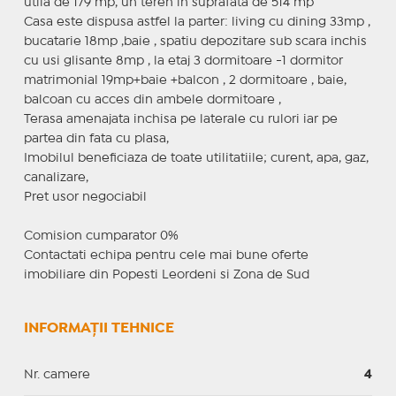
utila de 179 mp, un teren in suprafata de 514 mp
Casa este dispusa astfel la parter: living cu dining 33mp ,
bucatarie 18mp ,baie , spatiu depozitare sub scara inchis
cu usi glisante 8mp , la etaj 3 dormitoare -1 dormitor
matrimonial 19mp+baie +balcon , 2 dormitoare , baie,
balcoan cu acces din ambele dormitoare ,
Terasa amenajata inchisa pe laterale cu rulori iar pe
partea din fata cu plasa,
Imobilul beneficiaza de toate utilitatiile; curent, apa, gaz,
canalizare,
Pret usor negociabil
Comision cumparator 0%
Contactati echipa pentru cele mai bune oferte
imobiliare din Popesti Leordeni si Zona de Sud
INFORMAȚII TEHNICE
Nr. camere
4