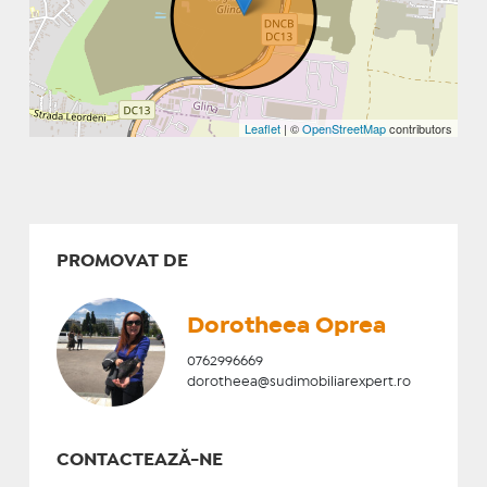
Leaflet
| ©
OpenStreetMap
contributors
PROMOVAT DE
Dorotheea Oprea
0762996669
dorotheea@sudimobiliarexpert.ro
CONTACTEAZĂ-NE