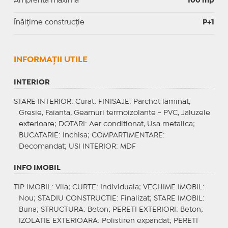
Amprenta maximă
100 mp
Înălțime construcție
P+1
INFORMAŢII UTILE
INTERIOR
STARE INTERIOR
: Curat;
FINISAJE
: Parchet laminat,
Gresie, Faianta, Geamuri termoizolante - PVC, Jaluzele
exterioare;
DOTARI
: Aer conditionat, Usa metalica;
BUCATARIE
: Inchisa;
COMPARTIMENTARE
:
Decomandat;
USI INTERIOR
: MDF
INFO IMOBIL
TIP IMOBIL
: Vila;
CURTE
: Individuala;
VECHIME IMOBIL
:
Nou;
STADIU CONSTRUCTIE
: Finalizat;
STARE IMOBIL
:
Buna;
STRUCTURA
: Beton;
PERETI EXTERIORI
: Beton;
IZOLATIE EXTERIOARA
: Polistiren expandat;
PERETI