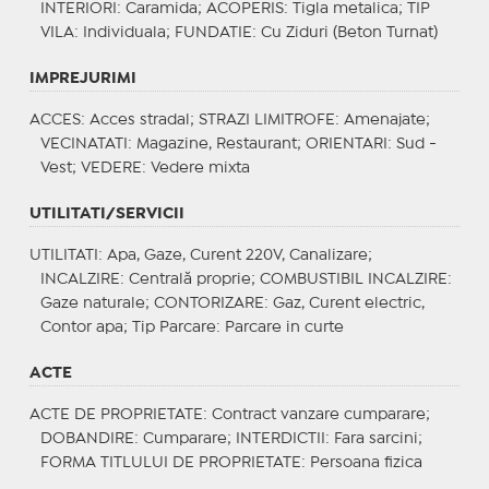
INTERIORI
: Caramida;
ACOPERIS
: Tigla metalica;
TIP
VILA
: Individuala;
FUNDATIE
: Cu Ziduri (Beton Turnat)
IMPREJURIMI
ACCES
: Acces stradal;
STRAZI LIMITROFE
: Amenajate;
VECINATATI
: Magazine, Restaurant;
ORIENTARI
: Sud -
Vest;
VEDERE
: Vedere mixta
UTILITATI/SERVICII
UTILITATI
: Apa, Gaze, Curent 220V, Canalizare;
INCALZIRE
: Centrală proprie;
COMBUSTIBIL INCALZIRE
:
Gaze naturale;
CONTORIZARE
: Gaz, Curent electric,
Contor apa;
Tip Parcare
: Parcare in curte
ACTE
ACTE DE PROPRIETATE
: Contract vanzare cumparare;
DOBANDIRE
: Cumparare;
INTERDICTII
: Fara sarcini;
FORMA TITLULUI DE PROPRIETATE
: Persoana fizica