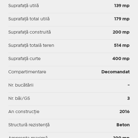
Suprafaţă utilă
139 mp
Suprafaţă total utilă
179 mp
Suprafaţă construită
200 mp
Suprafață totală teren
514 mp
Suprafaţă curte
400 mp
Compartimentare
Decomandat
Nr. bucătării
-
Nr. băi/GS
3
An construcție
2016
Structură rezistență
Beton