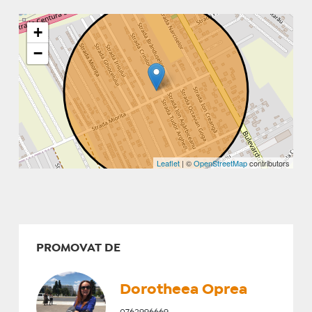
+
−
Leaflet
| ©
OpenStreetMap
contributors
PROMOVAT DE
Dorotheea Oprea