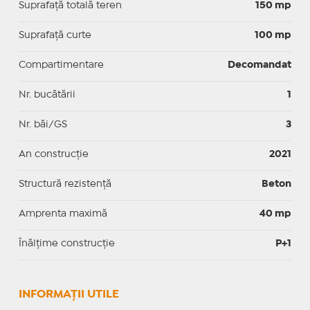
Suprafață totală teren
150 mp
Suprafaţă curte
100 mp
Compartimentare
Decomandat
Nr. bucătării
1
Nr. băi/GS
3
An construcție
2021
Structură rezistență
Beton
Amprenta maximă
40 mp
Înălțime construcție
P+1
INFORMAŢII UTILE