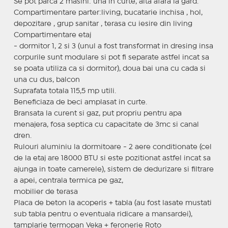
Se pot parca 2 masini: una in curte, alta afara la gard.
Compartimentare parter:living, bucatarie inchisa , hol,
depozitare , grup sanitar , terasa cu iesire din living
Compartimentare etaj
- dormitor 1, 2 si 3 (unul a fost transformat in dresing insa
corpurile sunt modulare si pot fi separate astfel incat sa
se poata utiliza ca si dormitor), doua bai una cu cada si
una cu dus, balcon
Suprafata totala 115,5 mp utili.
Beneficiaza de beci amplasat in curte.
Bransata la curent si gaz, put propriu pentru apa
menajera, fosa septica cu capacitate de 3mc si canal
dren.
Rulouri aluminiu la dormitoare - 2 aere conditionate (cel
de la etaj are 18000 BTU si este pozitionat astfel incat sa
ajunga in toate camerele), sistem de dedurizare si filtrare
a apei, centrala termica pe gaz,
mobilier de terasa
Placa de beton la acoperis + tabla (au fost lasate mustati
sub tabla pentru o eventuala ridicare a mansardei),
tamplarie termopan Veka + feronerie Roto