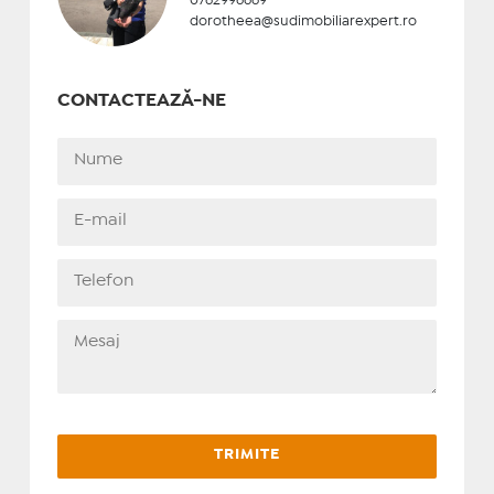
0762996669
dorotheea@sudimobiliarexpert.ro
CONTACTEAZĂ-NE