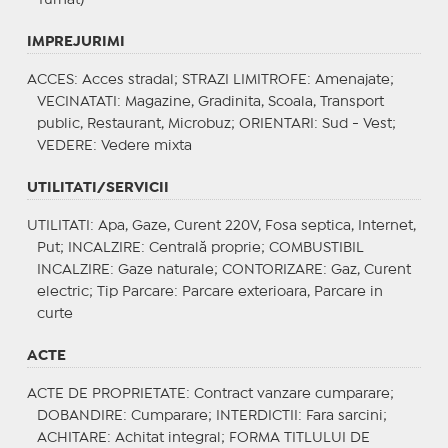
IMPREJURIMI
ACCES
: Acces stradal;
STRAZI LIMITROFE
: Amenajate;
VECINATATI
: Magazine, Gradinita, Scoala, Transport
public, Restaurant, Microbuz;
ORIENTARI
: Sud - Vest;
VEDERE
: Vedere mixta
UTILITATI/SERVICII
UTILITATI
: Apa, Gaze, Curent 220V, Fosa septica, Internet,
Put;
INCALZIRE
: Centrală proprie;
COMBUSTIBIL
INCALZIRE
: Gaze naturale;
CONTORIZARE
: Gaz, Curent
electric;
Tip Parcare
: Parcare exterioara, Parcare in
curte
ACTE
ACTE DE PROPRIETATE
: Contract vanzare cumparare;
DOBANDIRE
: Cumparare;
INTERDICTII
: Fara sarcini;
ACHITARE
: Achitat integral;
FORMA TITLULUI DE