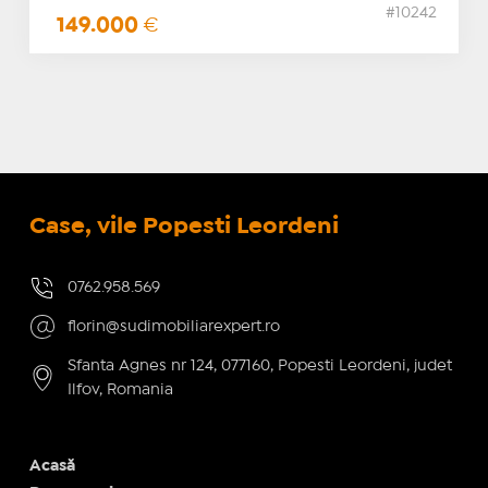
#10242
149.000
€
Case, vile Popesti Leordeni
0762.958.569
florin@sudimobiliarexpert.ro
Sfanta Agnes nr 124, 077160, Popesti Leordeni, judet
Ilfov, Romania
Acasă