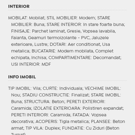
INTERIOR
MOBILAT
: Mobilat;
STIL MOBILIER
: Modern;
STARE
MOBILIER
: Buna;
STARE INTERIOR
: In stare foarte buna;
FINISAJE
: Parchet laminat, Gresie, Vopsea lavabila,
Faianta, Geamuri termoizolante - PVC, Jaluzele
exterioare, Lustre;
DOTARI
: Aer conditionat, Usa
metalica;
BUCATARIE
: Modern mobilata, Complet
echipata, Inchisa;
COMPARTIMENTARE
: Decomandat;
USI INTERIOR
: MDF
INFO IMOBIL
TIP IMOBIL
: Vila;
CURTE
: Individuala;
VECHIME IMOBIL
:
Nou;
STADIU CONSTRUCTIE
: Finalizat;
STARE IMOBIL
:
Buna;
STRUCTURA
: Beton;
PERETI EXTERIORI
:
Caramida;
IZOLATIE EXTERIOARA
: Polistiren expandat;
PERETI INTERIORI
: Caramida;
FATADA
: Vopsea
decorativa;
ACOPERIS
: Tigla metalica;
PLANSEE
: Beton
armat;
TIP VILA
: Duplex;
FUNDATIE
: Cu Ziduri (Beton
Turnat)