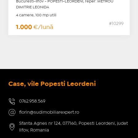
Bucuresti-Ilfov - POPESTI-LEORDENI, reper: METROU
DIMITRIE LEONIDA
4 camere, 100 mp utili
#10299
1.000
€/lună
Case, vile Popesti Leordeni
0762.958.569
florin@sudimobiliarexpert.ro
Sfanta Agnes nr 124, 077160, Popesti Leordeni, judet
Ilfov, Romania