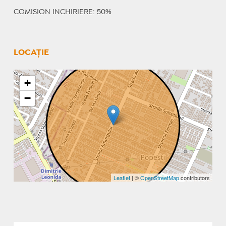
COMISION INCHIRIERE: 50%
LOCAȚIE
+
−
Leaflet
| ©
OpenStreetMap
contributors