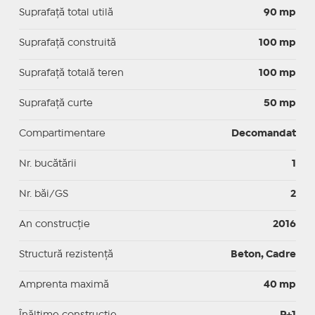
Suprafaţă total utilă
90 mp
Suprafaţă construită
100 mp
Suprafață totală teren
100 mp
Suprafaţă curte
50 mp
Compartimentare
Decomandat
Nr. bucătării
1
Nr. băi/GS
2
An construcție
2016
Structură rezistență
Beton, Cadre
Amprenta maximă
40 mp
Înălțime construcție
P+1