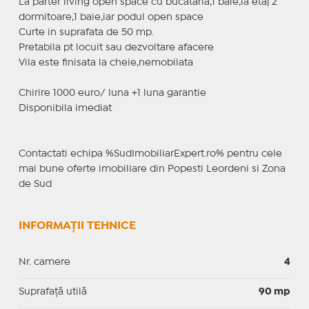
La parter living open space cu bucataria,1 baie,la etaj 2
dormitoare,1 baie,iar podul open space
Curte in suprafata de 50 mp.
Pretabila pt locuit sau dezvoltare afacere
Vila este finisata la cheie,nemobilata
Chirire 1000 euro/ luna +1 luna garantie
Disponibila imediat
Contactati echipa %SudImobiliarExpert.ro% pentru cele
mai bune oferte imobiliare din Popesti Leordeni si Zona
de Sud
INFORMAȚII TEHNICE
Nr. camere
4
Suprafaţă utilă
90 mp