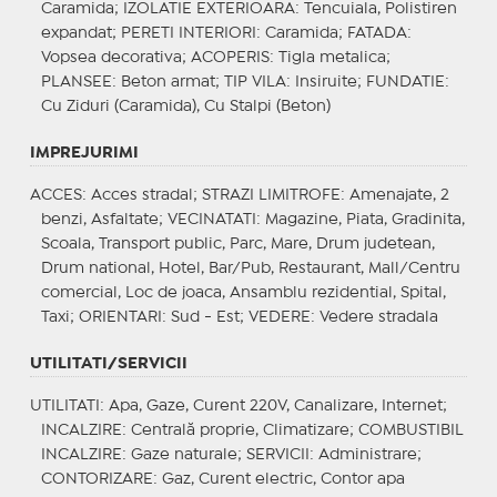
Caramida;
IZOLATIE EXTERIOARA
: Tencuiala, Polistiren
expandat;
PERETI INTERIORI
: Caramida;
FATADA
:
Vopsea decorativa;
ACOPERIS
: Tigla metalica;
PLANSEE
: Beton armat;
TIP VILA
: Insiruite;
FUNDATIE
:
Cu Ziduri (Caramida), Cu Stalpi (Beton)
IMPREJURIMI
ACCES
: Acces stradal;
STRAZI LIMITROFE
: Amenajate, 2
benzi, Asfaltate;
VECINATATI
: Magazine, Piata, Gradinita,
Scoala, Transport public, Parc, Mare, Drum judetean,
Drum national, Hotel, Bar/Pub, Restaurant, Mall/Centru
comercial, Loc de joaca, Ansamblu rezidential, Spital,
Taxi;
ORIENTARI
: Sud - Est;
VEDERE
: Vedere stradala
UTILITATI/SERVICII
UTILITATI
: Apa, Gaze, Curent 220V, Canalizare, Internet;
INCALZIRE
: Centrală proprie, Climatizare;
COMBUSTIBIL
INCALZIRE
: Gaze naturale;
SERVICII
: Administrare;
CONTORIZARE
: Gaz, Curent electric, Contor apa