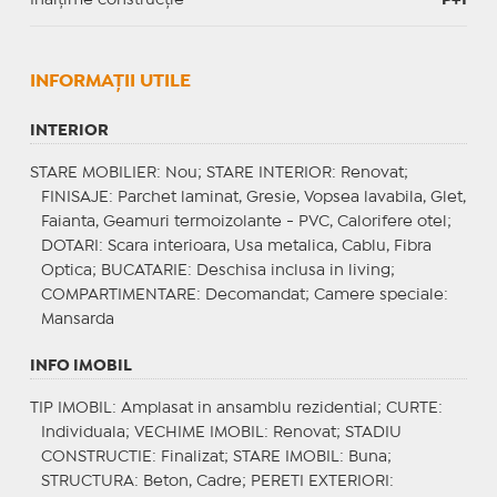
INFORMAŢII UTILE
INTERIOR
STARE MOBILIER
: Nou;
STARE INTERIOR
: Renovat;
FINISAJE
: Parchet laminat, Gresie, Vopsea lavabila, Glet,
Faianta, Geamuri termoizolante - PVC, Calorifere otel;
DOTARI
: Scara interioara, Usa metalica, Cablu, Fibra
Optica;
BUCATARIE
: Deschisa inclusa in living;
COMPARTIMENTARE
: Decomandat;
Camere speciale
:
Mansarda
INFO IMOBIL
TIP IMOBIL
: Amplasat in ansamblu rezidential;
CURTE
:
Individuala;
VECHIME IMOBIL
: Renovat;
STADIU
CONSTRUCTIE
: Finalizat;
STARE IMOBIL
: Buna;
STRUCTURA
: Beton, Cadre;
PERETI EXTERIORI
: